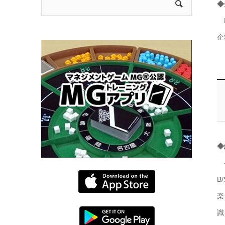
◆
M
企
◆
参
B
楽
識