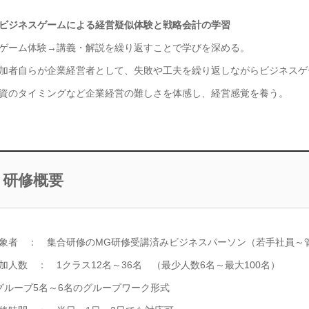
ビジネスゲームによる経営疑似体験と戦略会計の学習
ーム体験→講義・解説を繰り返すことで学びを深める。
加者自らが企業経営者として、失敗や工夫を繰り返しながらビジネスゲ
資のタイミングなど企業経営の難しさを体感し、経営感覚を養う。
研修概要
象者 ： 集合研修のMG研修受講済みビジネスパーソン（若手社員～
加人数 ： 1クラス12名～36名 （最少人数6名～最大100名）
グループ5名～6名のグループワーク形式