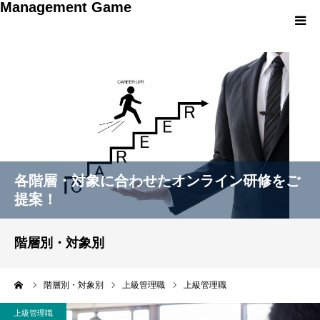
Management Game
HOME
階層別・対象別
研修プログラム別
各階層・対象に合わせたオンライン研修をご
オリジナルゲーム開発
提案！
お知らせ
階層別・対象別
お問い合わせ
ーム
階層別・対象別
上級管理職
上級管理職
上級管理職