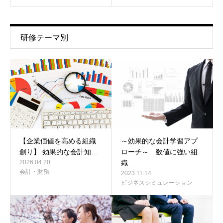
研修テーマ別
【企業価値を高める組織
～効果的な会計学習アプ
創り】 効果的な会計知…
ローチ～ 数値に強い組
2026.04.20
織…
会計・財務
2023.11.14
ビジネスシミュレーション