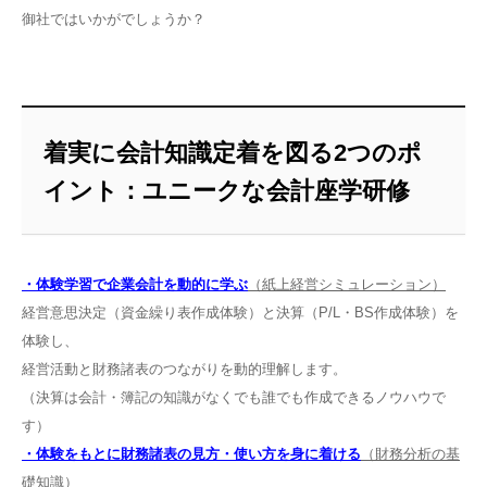
御社ではいかがでしょうか？
着実に会計知識定着を図る2つのポ
イント：ユニークな会計座学研修
・体験学習で企業会計を動的に学ぶ
（紙上経営シミュレーション）
経営意思決定（資金繰り表作成体験）と決算（P/L・BS作成体験）を
体験し、
経営活動と財務諸表のつながりを動的理解します。
（決算は会計・簿記の知識がなくでも誰でも作成できるノウハウで
す）
・体験をもとに財務諸表の見方・使い方を身に着ける
（財務分析の基
礎知識）