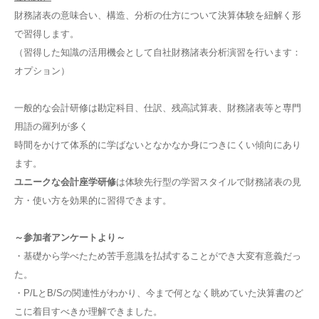
財務諸表の意味合い、構造、分析の仕方について決算体験を紐解く形
で習得します。
（習得した知識の活用機会として自社財務諸表分析演習を行います：
オプション）
一般的な会計研修は勘定科目、仕訳、残高試算表、財務諸表等と専門
用語の羅列が多く
時間をかけて体系的に学ばないとなかなか身につきにくい傾向にあり
ます。
ユニークな会計座学研修
は体験先行型の学習スタイルで財務諸表の見
方・使い方を効果的に習得できます。
～参加者アンケートより～
・基礎から学べたため苦手意識を払拭することができ大変有意義だっ
た。
・P/LとB/Sの関連性がわかり、今まで何となく眺めていた決算書のど
こに着目すべきか理解できました。