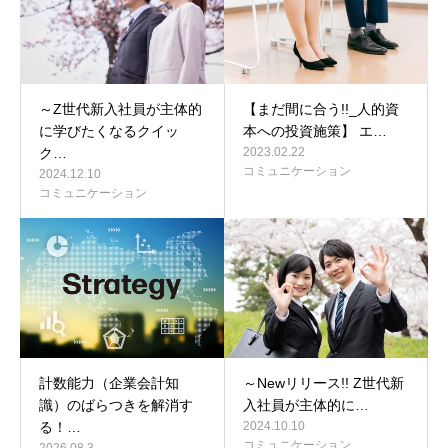
～Z世代新入社員が主体的
【まだ間に合う!!_人的資
に学びたくなるクイッ
本への投資施策】 エ…
ク…
2023.02.22
コミュニケーション
2024.12.10
コミュニケーション
計数能力（企業会計知
～Newリリース!! Z世代新
識）のばらつきを解消す
入社員が主体的に…
る！…
2024.10.10
コミュニケーション
2026.08.3