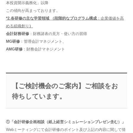
本投資開示義務化」以降
この傾向が高まっております。
*2.
各研修の主な学習領域 （段階的なプログラム構成
：企業価値を高
める組織創り
）
会計財務研修
：財務諸表の見方・使い方の習得
MG研修
：管理会計マネジメント、
AMG
研修
：財務会計マネジメント
【ご検討機会のご案内】ご相談をお
待ちしています。
①「会計研修企画相談
（紙上経営シミュレーションプレゼン含む）
」
Webミーティングにて会計研修のポイント及び上記の内容に関して情