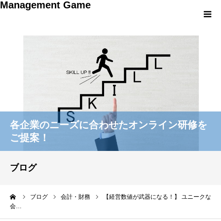
Management Game
HOME
階層別・対象別
研修プログラム別
各企業のニーズに合わせたオンライン研修を
オリジナルゲーム開発
ご提案！
お知らせ
ブログ
お問い合わせ
ーム
ブログ
会計・財務
【経営数値が武器になる！】 ユニークな
会…