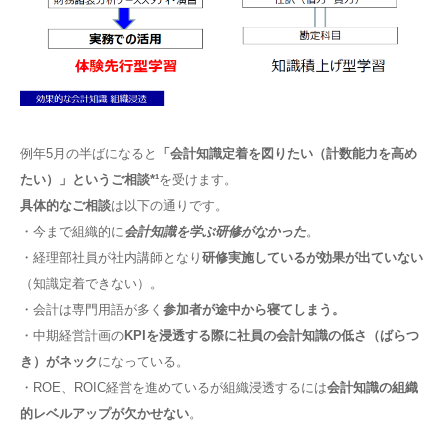
例年5月の半ばになると
「会計知識定着を図りたい（計数能力を高め
たい）」というご相談*¹
を受けます。
具体的なご相談
は以下の通りです。
・今まで組織的に
会計知識を学ぶ研修がなかった
。
・経理部社員が社内講師となり
研修実施しているが効果が出ていない
（知識定着できない）。
・会計は専門用語が多く
参加者が途中から寝てしまう。
・中期経営計画の
KPIを浸透する際に社員の会計知識の低さ（ばらつ
き）がネック
になっている。
・ROE、ROIC経営を進めているが組織浸透するには
会計知識の組織
的レベルアップが欠かせない
。