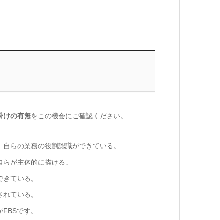
掛けの有無
をこの機会にご確認ください。
、自らの業務の役割認識ができている。
自らが主体的に描ける。
できている。
されている。
FBSです。