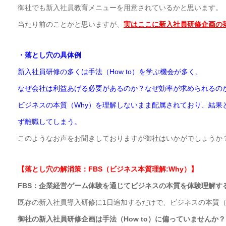
御社でも新入社員教育メニューを用意されているかと思います。
当たり前のことかと思いますが、
実はここに新入社員研修企画の
・落とし穴の具体例
新入社員研修の多くは手法（How to）を学ぶ機会が多く、
なぜ会社は利益あげる必要があるのか？なぜ効率が求められるの
ビジネスの本質（Why）を理解しないまま配属されており、結果
ず離職してしまう。
このようなお声をお聞きしておりますが御社はいかがでしょうか
【落とし穴の解消策：FBS（ビジネス本質理解:Why）】
FBS
：企業経営ゲーム体験を通じてビジネスの本質を体験理解す
既存の新入社員導入研修に1日追加するだけで、ビジネスの本質（
御社の新入社員研修企画は手法（How to）に偏っていませんか？